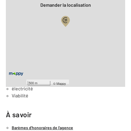
Demander la localisation
Vue globale
2
Surface totale : 1341 m
Équipements
Général
Eau
500 m
©
Mappy
électricité
Viabilité
À savoir
Barèmes d'honoraires de l'agence