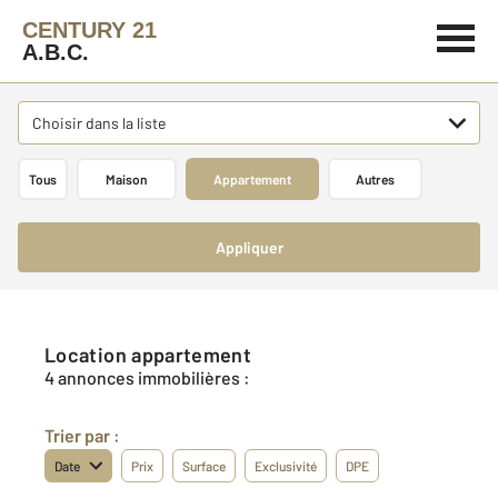
CENTURY 21
A.B.C.
Choisir dans la liste
Tous
Maison
Appartement
Autres
Appliquer
Location appartement
4 annonces immobilières :
Trier par :
Date
Prix
Surface
Exclusivité
DPE