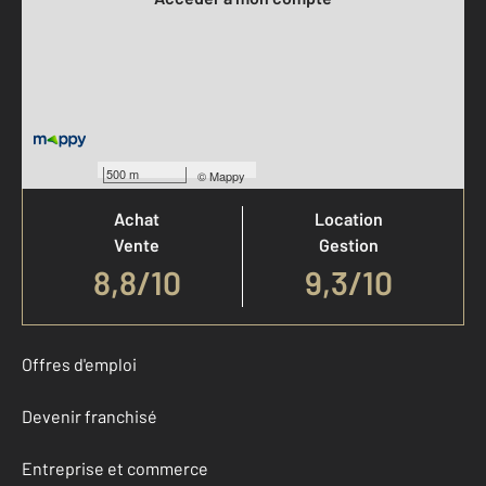
Votre agence est notée
500 m
©
Mappy
Achat
Location
Vente
Gestion
8,8
/
10
9,3/10
Offres d'emploi
Devenir franchisé
Entreprise et commerce