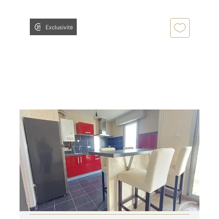
Exclusivité
CHATELLERAULT 86
2
50,61 m
, 2 pièces
Ref : 11786
Appartement T2 à louer
580 €
par mois charges comprises
Visiter le site dédié