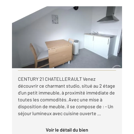
CHATELLERAULT 86
2
23,36 m
, 1 pièce
Ref : 11633
Appartement Studio à louer
390 €
par mois charges comprises
Visiter le site dédié
CENTURY 21 CHATELLERAULT Venez
découvrir ce charmant studio, situé au 2 étage
d'un petit immeuble, à proximité immédiate de
toutes les commodités. Avec une mise à
disposition de meuble, il se compose de : - Un
séjour lumineux avec cuisine ouverte ...
Voir le détail du bien