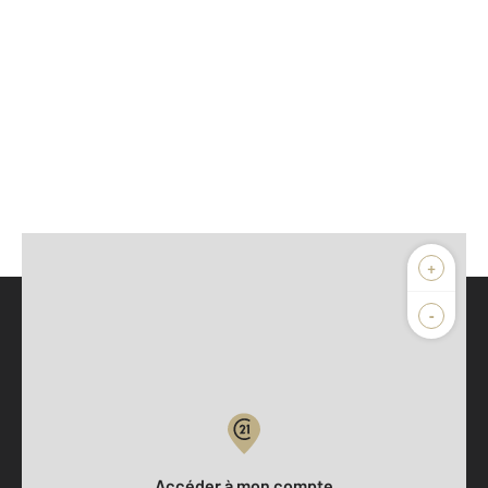
+
-
Parlons de vous, parlons biens
Votre compte :
Accéder à mon compte