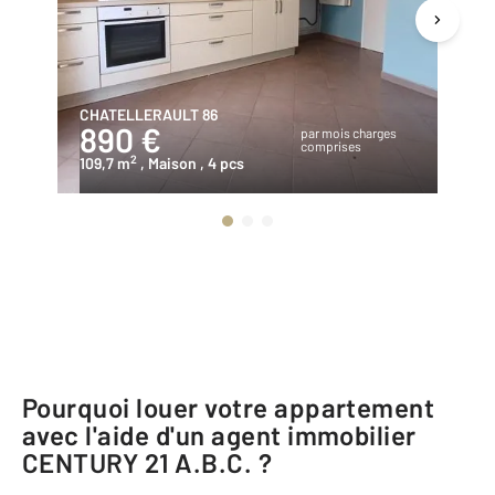
CHATELLERAULT 86
TH
890 €
8
par mois charges
comprises
2
109,7 m
, Maison
, 4 pcs
10
Pourquoi louer votre appartement
avec l'aide d'un agent immobilier
CENTURY 21 A.B.C.
?