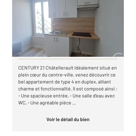
CHATELLERAULT 86
2
78,04 m
, 4 pièces
Ref : 11707
Appartement T3 à louer
650 €
par mois charges comprises
Visiter le site dédié
CENTURY 21 Châtellerault Idéalement situé en
plein cœur du centre-ville, venez découvrir ce
bel appartement de type 4 en duplex, alliant
charme et fonctionnalité. Il est composé ainsi :
- Une spacieuse entrée, - Une salle d'eau avec
WC, - Une agréable pièce ...
Voir le détail du bien