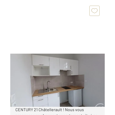
CHATELLERAULT 86
2
31,78 m
, 1 pièce
Ref : 11735
Appartement T1 à louer
395 €
par mois charges comprises
CENTURY 21 Châtellerault ! Nous vous