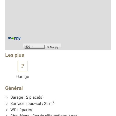
2
Surface totale : 140 m
2
Surface habitable : 74,5 m
2
Surface terrain : 320 m
Nombre de pièces : 4
[Voir le détail]
Équipements
500 m
©
Mappy
Les plus
P
Garage
Général
Garage : 2 place(s)
2
Surface sous-sol : 25 m
WC séparés
Chauffage : Gaz de ville radiateur gaz