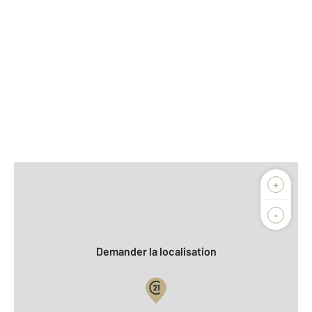
Afficher sur la carte :
+
Agence
Biens vendus
-
Demander la localisation
Vue globale