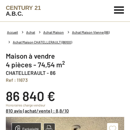
CENTURY 21
A.B.C.
Accueil
Achat
Achat Maison
Achat Maison Vienne (86)
Achat Maison CHATELLERAULT (86100)
Maison à vendre
2
4 pièces - 74,54 m
CHATELLERAULT - 86
Ref : 11673
86 840 €
Honoraires charge vendeur
810 avis (achat/vente) : 8,8/10
Exclusivité