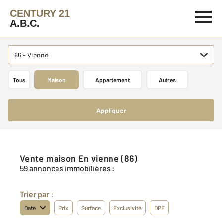
CENTURY 21
A.B.C.
86 - Vienne
Tous
Maison
Appartement
Autres
Appliquer
Vente maison En vienne (86)
59 annonces immobilières :
Trier par :
Date
Prix
Surface
Exclusivité
DPE