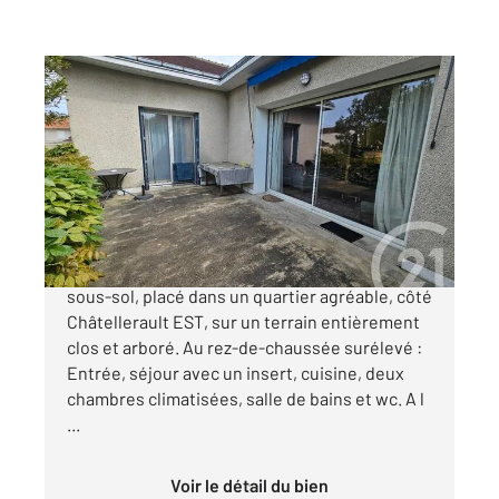
CHATELLERAULT 86
2
167 m
, 5 pièces
Ref : 11783
Maison à vendre
214 000 €
CENTURY 21 CHATELLERAULT Pavillon sur
sous-sol, placé dans un quartier agréable, côté
Châtellerault EST, sur un terrain entièrement
clos et arboré. Au rez-de-chaussée surélevé :
Entrée, séjour avec un insert, cuisine, deux
chambres climatisées, salle de bains et wc. A l
...
Voir le détail du bien