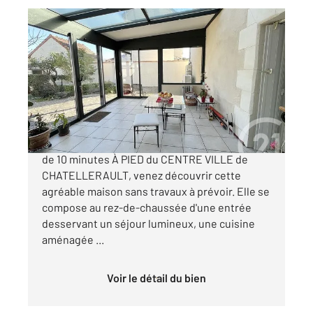
CHATELLERAULT 86
2
95,26 m
, 4 pièces
Ref : 11828
Maison à vendre
179 990 €
CENTURY 21 CHATELLERAULT Située à moins
de 10 minutes À PIED du CENTRE VILLE de
CHATELLERAULT, venez découvrir cette
agréable maison sans travaux à prévoir. Elle se
compose au rez-de-chaussée d'une entrée
desservant un séjour lumineux, une cuisine
aménagée ...
Voir le détail du bien