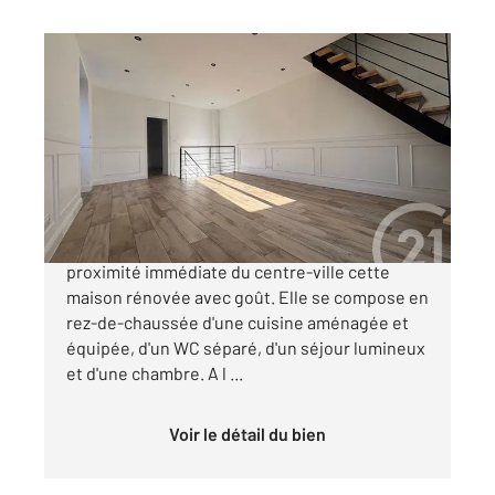
CHATELLERAULT 86
2
98,92 m
, 5 pièces
Ref : 11665
Maison à vendre
205 500 €
CENTURY 21 CHATELLERAULT vous propose à
proximité immédiate du centre-ville cette
maison rénovée avec goût. Elle se compose en
rez-de-chaussée d'une cuisine aménagée et
équipée, d'un WC séparé, d'un séjour lumineux
et d'une chambre. A l ...
Voir le détail du bien