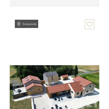
Exclusivité
USSEAU 86
2
186 m
, 9 pièces
Ref : 11869
Maison à vendre
430 000 €
Visiter le site dédié