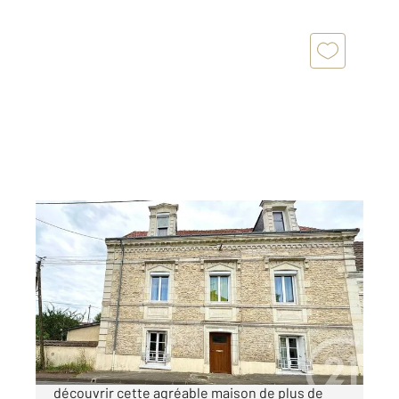
CHATELLERAULT 86
2
200,61 m
, 8 pièces
Ref : 11434
Maison à vendre
129 240 €
CENTURY 21 CHATELLERAULT Venez
découvrir cette agréable maison de plus de