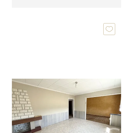
CHATELLERAULT 86
2
65,35 m
, 4 pièces
Ref : 11858
Maison à vendre
79 400 €