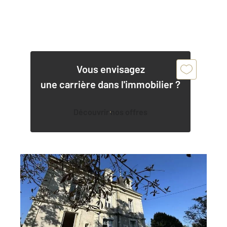
Vous envisagez
une carrière dans l'immobilier ?
Découvrir nos offres
CHATELLERAULT 86
2
243 m
, 10 pièces
Ref : 11248
Maison à vendre
373 000 €