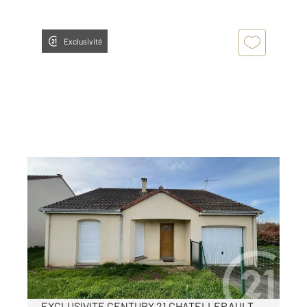
Exclusivité
CHATELLERAULT 86
2
83,90 m
, 5 pièces
Ref : 11751
Maison à vendre
171 640 €
Visiter le site dédié
EXCLUSIVITE CENTURY 21 CHATELLERAULT.