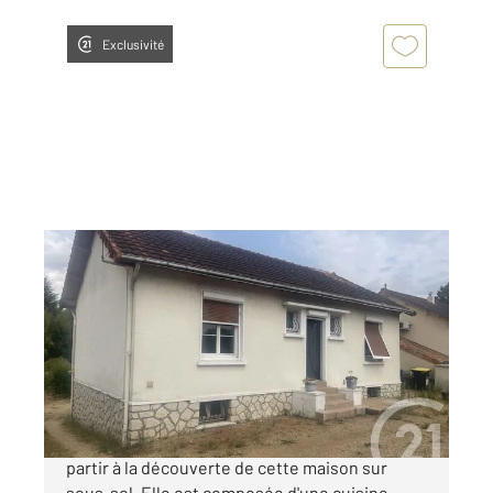
Exclusivité
CHATELLERAULT 86
2
68 m
, 3 pièces
Ref : 11882
Maison à vendre
105 920 €
CENTURY 21 Châtellerault vous propose de
partir à la découverte de cette maison sur
sous-sol. Elle est composée d'une cuisine