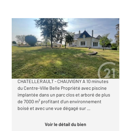
AVAILLES EN CHATELLERAULT 86
2
343 m
, 8 pièces
Ref : 11272
Maison à vendre
550 000 €
CENTURY 21 CHATELLERAULT Sur l'axe
CHATELLERAULT - CHAUVIGNY A 10 minutes
du Centre-Ville Belle Propriété avec piscine
implantée dans un parc clos et arboré de plus
de 7000 m² profitant d'un environnement
boisé et avec une vue dégagé sur ...
Voir le détail du bien