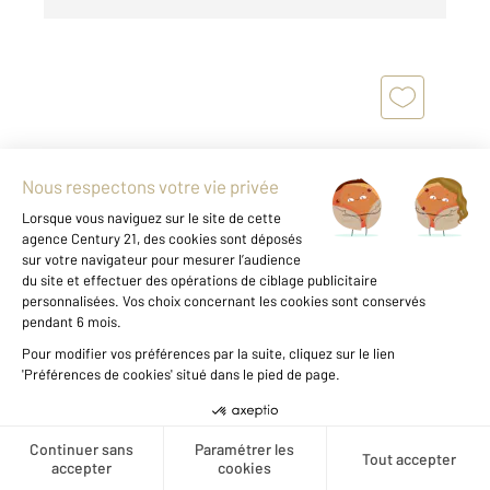
CHATELLERAULT 86
2
220,84 m
, 9 pièces
Ref : 11660
Maison à vendre
298 800 €
Créer une alerte