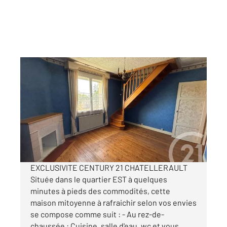
CHATELLERAULT 86
2
74,54 m
, 4 pièces
Ref : 11673
Maison à vendre
86 840 €
Visiter le site dédié
EXCLUSIVITE CENTURY 21 CHATELLERAULT
Située dans le quartier EST à quelques
minutes à pieds des commodités, cette
maison mitoyenne à rafraichir selon vos envies
se compose comme suit : - Au rez-de-
chaussée : Cuisine, salle d'eau, wc et vous