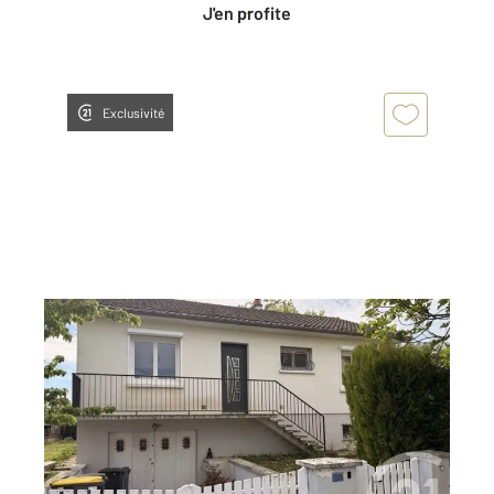
J'en profite
Exclusivité
ANTRAN 86
2
98,19 m
, 3 pièces
Ref : 11825
Maison à vendre
174 820 €
Visiter le site dédié