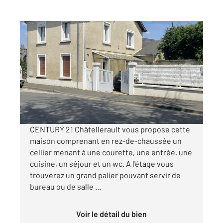
CHATELLERAULT 86
2
92,93 m
, 3 pièces
Ref : 11794
Maison à vendre
113 340 €
Visiter le site dédié
CENTURY 21 Châtellerault vous propose cette
maison comprenant en rez-de-chaussée un
cellier menant à une courette, une entrée, une
cuisine, un séjour et un wc. A l'étage vous
trouverez un grand palier pouvant servir de
bureau ou de salle ...
Voir le détail du bien