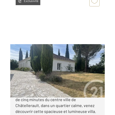
Exclusivité
CHATELLERAULT 86
2
150,41 m
, 5 pièces
Ref : 11849
Maison à vendre
256 440 €
CENTURY 21 CHATELLERAULT Située à moins
de cinq minutes du centre ville de
Châtellerault, dans un quartier calme, venez
découvrir cette spacieuse et lumineuse villa.