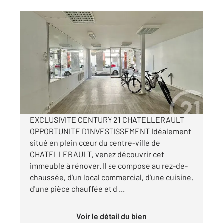
CHATELLERAULT 86
2
131,38 m
, 4 pièces
Ref : 11772
Maison à vendre
97 440 €
Visiter le site dédié
EXCLUSIVITE CENTURY 21 CHATELLERAULT
OPPORTUNITE D'INVESTISSEMENT Idéalement
situé en plein cœur du centre-ville de
CHATELLERAULT, venez découvrir cet
immeuble à rénover. Il se compose au rez-de-
chaussée, d'un local commercial, d'une cuisine,
d'une pièce chauffée et d ...
Voir le détail du bien