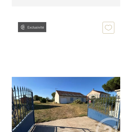
Exclusivité
THURE 86
2
61,09 m
, 3 pièces
Ref : 11603
Maison à vendre
134 500 €