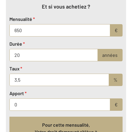
Et si vous achetiez ?
Mensualité
*
€
Durée
*
années
Taux
*
%
Apport
*
€
Pour cette mensualité,
Votre droit d'emprunt s'élève à