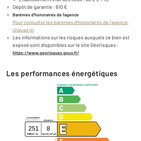
Dépôt de garantie : 610 €
Barèmes d'honoraires de l'agence
Pour consulter les barèmes d'honoraires de l'agence,
cliquez ici
Les informations sur les risques auxquels ce bien est
exposé sont disponibles sur le site Géorisques :
https://www.georisques.gouv.fr/
Les performances énergétiques
logement extrêmement performant
consommation
(énergie primaire)
émissions
251
8
2
2
kg CO
/m
.an
kWh/m
.an
2