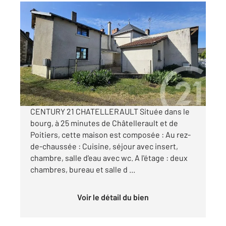
ARCHIGNY 86
2
103 m
, 4 pièces
Ref : 11774
Maison à vendre
79 900 €
Visiter le site dédié
CENTURY 21 CHATELLERAULT Située dans le
bourg, à 25 minutes de Châtellerault et de
Poitiers, cette maison est composée : Au rez-
de-chaussée : Cuisine, séjour avec insert,
chambre, salle d'eau avec wc. A l'étage : deux
chambres, bureau et salle d ...
Voir le détail du bien