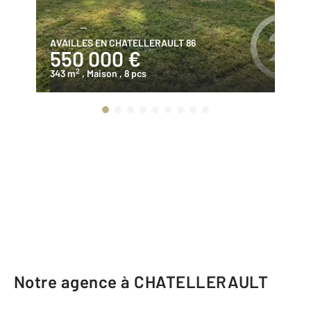
AVAILLES EN CHATELLERAULT 86
CH
550 000 €
1
2
343 m
, Maison
, 8 pcs
68
Notre agence à CHATELLERAULT