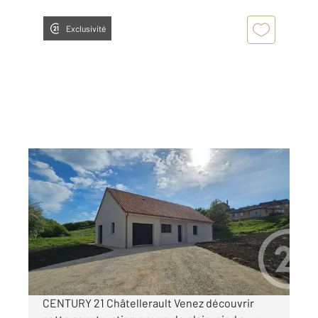
Exclusivité
ARCHIGNY 86
2
108,41 m
, 4 pièces
Ref : 11827
Maison à vendre
210 000 €
Visiter le site dédié
CENTURY 21 Châtellerault Venez découvrir