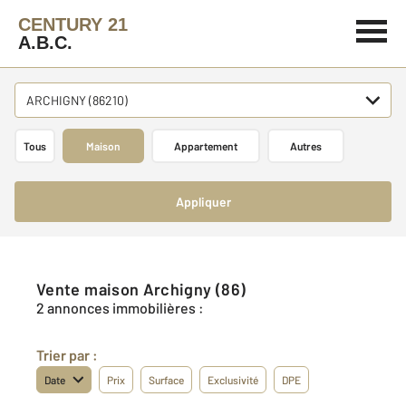
CENTURY 21
A.B.C.
ARCHIGNY (86210)
Tous
Maison
Appartement
Autres
Appliquer
Vente maison Archigny (86)
2 annonces immobilières :
Trier par :
Date
Prix
Surface
Exclusivité
DPE